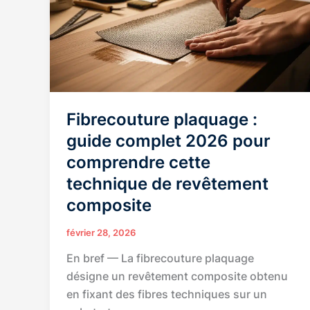
efficaces
contre
le
bruit
Fibrecouture plaquage :
guide complet 2026 pour
comprendre cette
technique de revêtement
composite
février 28, 2026
En bref — La fibrecouture plaquage
désigne un revêtement composite obtenu
en fixant des fibres techniques sur un