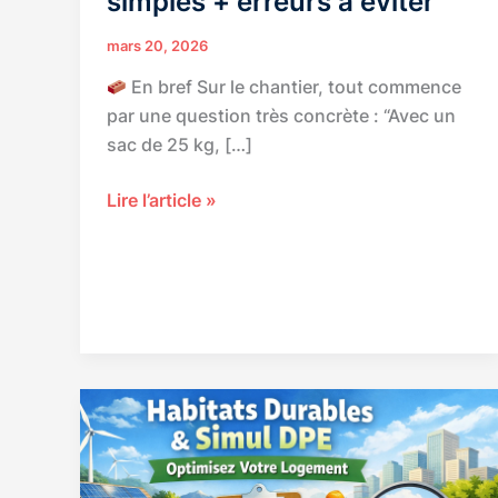
simples + erreurs à éviter
mars 20, 2026
En bref Sur le chantier, tout commence
par une question très concrète : “Avec un
sac de 25 kg, […]
Dosage
Lire l’article »
béton
pour
1
sac
de
ciment
25
kg
:
proportions