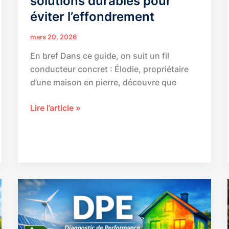
solutions durables pour
éviter l’effondrement
mars 20, 2026
En bref Dans ce guide, on suit un fil
conducteur concret : Élodie, propriétaire
d’une maison en pierre, découvre que
Mur
Lire l’article »
en
pierre
qui
penche
:
diagnostic
précis
et
solutions