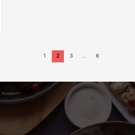
1
2
3
…
6