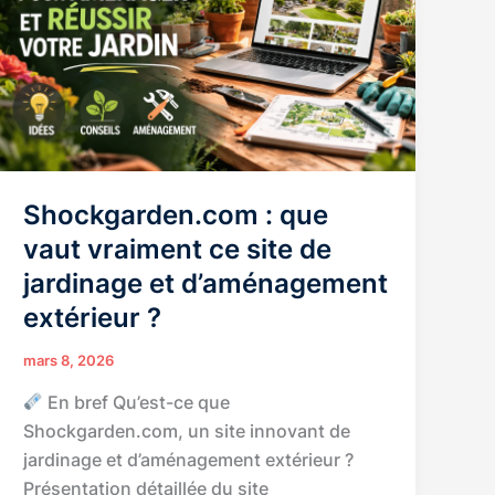
savoir
si
cet
accompagnement
immobilier
vous
correspond
Shockgarden.com : que
vaut vraiment ce site de
jardinage et d’aménagement
extérieur ?
mars 8, 2026
En bref Qu’est-ce que
Shockgarden.com, un site innovant de
jardinage et d’aménagement extérieur ?
Présentation détaillée du site