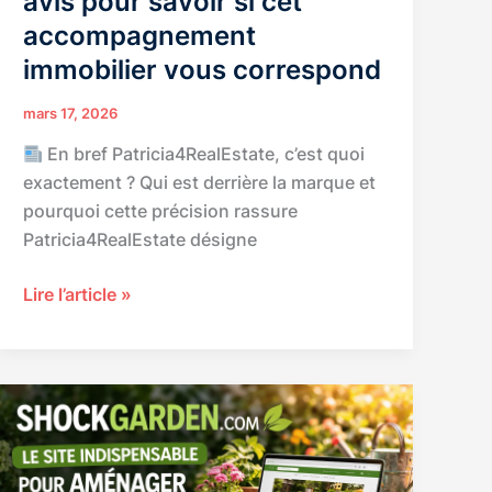
avis pour savoir si cet
accompagnement
immobilier vous correspond
mars 17, 2026
En bref Patricia4RealEstate, c’est quoi
exactement ? Qui est derrière la marque et
pourquoi cette précision rassure
Patricia4RealEstate désigne
Patricia4RealEstate
Lire l’article »
:
services,
positionnement
et
avis
pour