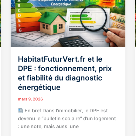
durables
pour
éviter
l’effondrement
HabitatFuturVert.fr et le
DPE : fonctionnement, prix
et fiabilité du diagnostic
énergétique
mars 9, 2026
En bref Dans l’immobilier, le DPE est
devenu le “bulletin scolaire” d’un logement
: une note, mais aussi une