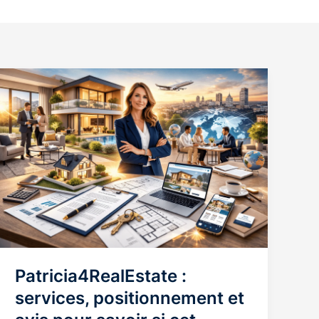
Patricia4RealEstate :
services, positionnement et