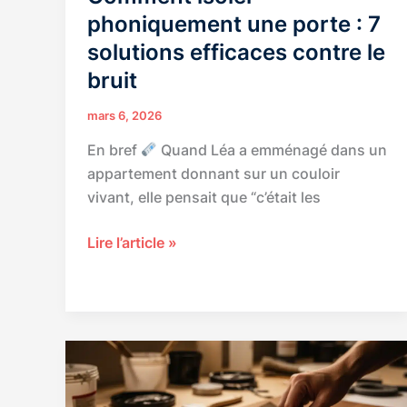
travaux
phoniquement une porte : 7
solutions efficaces contre le
bruit
mars 6, 2026
En bref
Quand Léa a emménagé dans un
appartement donnant sur un couloir
vivant, elle pensait que “c’était les
Comment
Lire l’article »
isoler
phoniquement
une
porte
:
7
solutions