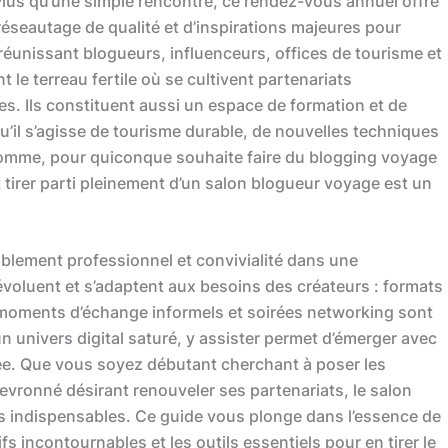
lus qu’une simple rencontre, ce rendez-vous annuel offre
éseautage de qualité et d’inspirations majeures pour
 réunissant blogueurs, influenceurs, offices de tourisme et
 le terreau fertile où se cultivent partenariats
s. Ils constituent aussi un espace de formation et de
u’il s’agisse de tourisme durable, de nouvelles techniques
n somme, pour quiconque souhaite faire du blogging voyage
 tirer parti pleinement d’un salon blogueur voyage est un
blement professionnel et convivialité dans une
voluent et s’adaptent aux besoins des créateurs : formats
s, moments d’échange informels et soirées networking sont
 univers digital saturé, y assister permet d’émerger avec
cée. Que vous soyez débutant cherchant à poser les
hevronné désirant renouveler ses partenariats, le salon
s indispensables. Ce guide vous plonge dans l’essence de
s incontournables et les outils essentiels pour en tirer le