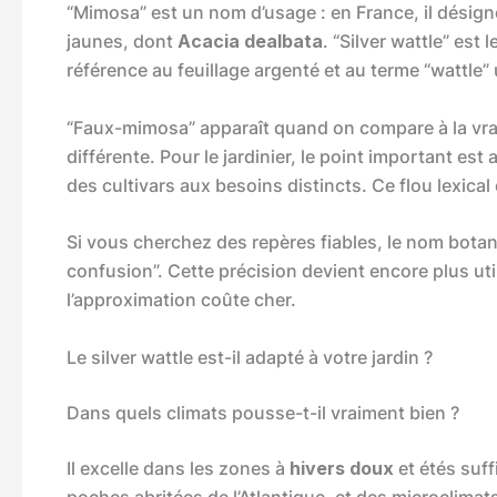
“Mimosa” est un nom d’usage : en France, il dési
jaunes, dont
Acacia dealbata
. “Silver wattle” est
référence au feuillage argenté et au terme “wattle” 
“Faux-mimosa” apparaît quand on compare à la vr
différente. Pour le jardinier, le point important est
des cultivars aux besoins distincts. Ce flou lexica
Si vous cherchez des repères fiables, le nom bota
confusion”. Cette précision devient encore plus util
l’approximation coûte cher.
Le silver wattle est-il adapté à votre jardin ?
Dans quels climats pousse-t-il vraiment bien ?
Il excelle dans les zones à
hivers doux
et étés suff
poches abritées de l’Atlantique, et des microclimats