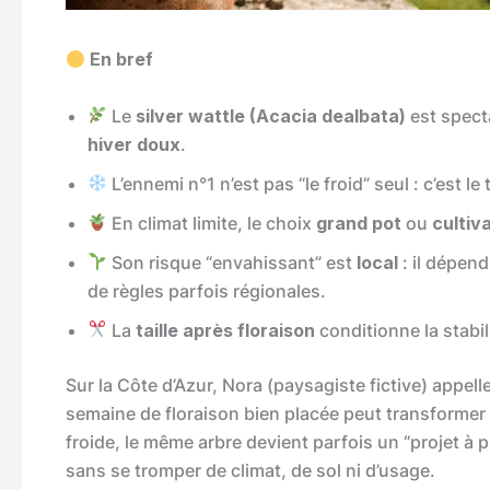
En bref
Le
silver wattle (Acacia dealbata)
est specta
hiver doux
.
L’ennemi n°1 n’est pas “le froid” seul : c’est le 
En climat limite, le choix
grand pot
ou
cultiv
Son risque “envahissant” est
local
: il dépend
de règles parfois régionales.
La
taille après floraison
conditionne la stabili
Sur la Côte d’Azur, Nora (paysagiste fictive) appelle
semaine de floraison bien placée peut transformer 
froide, le même arbre devient parfois un “projet à p
sans se tromper de climat, de sol ni d’usage.