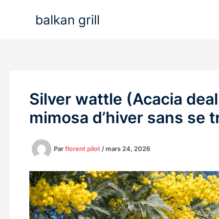
Aller
balkan grill
au
contenu
Silver wattle (Acacia dea
mimosa d’hiver sans se t
Par
florent pilot
/
mars 24, 2026