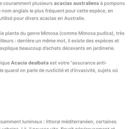
gne couramment plusieurs
acacias australiens
à pompons
 le nom anglais le plus fréquent pour cette espèce, en
utilisé pour divers acacias en Australie.
aie plante du genre Mimosa (comme Mimosa pudica), très
 ailleurs : derrière un même mot, il existe des espèces et
l explique beaucoup d’achats décevants en jardinerie.
nique
Acacia dealbata
est votre “assurance anti-
e quand on parle de rusticité et d’invasivité, sujets où
isamment lumineux : littoral méditerranéen, certaines
 urbains. Là, il pousse vite, fleurit généreusement et