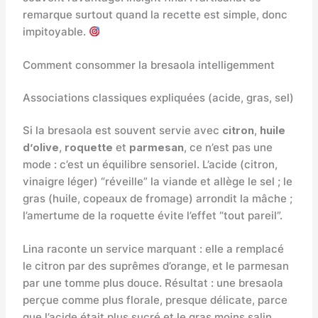
remarque surtout quand la recette est simple, donc
impitoyable.
Comment consommer la bresaola intelligemment
Associations classiques expliquées (acide, gras, sel)
Si la bresaola est souvent servie avec
citron
,
huile
d’olive
,
roquette
et
parmesan
, ce n’est pas une
mode : c’est un équilibre sensoriel. L’acide (citron,
vinaigre léger) “réveille” la viande et allège le sel ; le
gras (huile, copeaux de fromage) arrondit la mâche ;
l’amertume de la roquette évite l’effet “tout pareil”.
Lina raconte un service marquant : elle a remplacé
le citron par des suprêmes d’orange, et le parmesan
par une tomme plus douce. Résultat : une bresaola
perçue comme plus florale, presque délicate, parce
que l’acide était plus sucré et le gras moins salin.