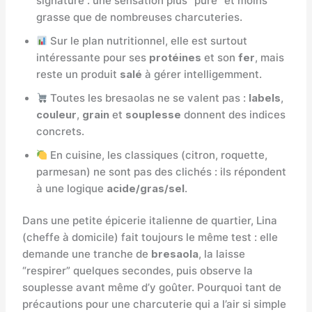
signature : une sensation plus “pure” et moins
grasse que de nombreuses charcuteries.
Sur le plan nutritionnel, elle est surtout
intéressante pour ses
protéines
et son
fer
, mais
reste un produit
salé
à gérer intelligemment.
Toutes les bresaolas ne se valent pas :
labels
,
couleur
,
grain
et
souplesse
donnent des indices
concrets.
En cuisine, les classiques (citron, roquette,
parmesan) ne sont pas des clichés : ils répondent
à une logique
acide/gras/sel
.
Dans une petite épicerie italienne de quartier, Lina
(cheffe à domicile) fait toujours le même test : elle
demande une tranche de
bresaola
, la laisse
“respirer” quelques secondes, puis observe la
souplesse avant même d’y goûter. Pourquoi tant de
précautions pour une charcuterie qui a l’air si simple