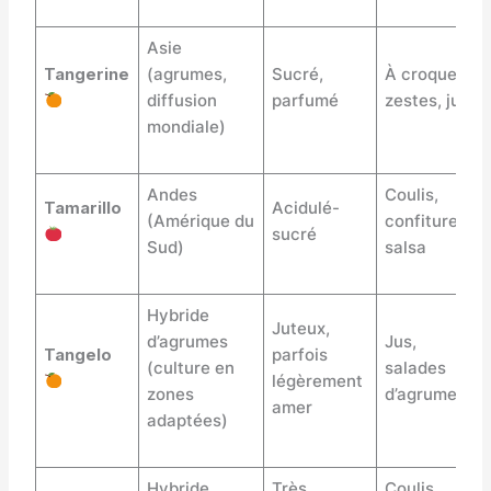
Asie
Tangerine
(agrumes,
Sucré,
À croquer,
diffusion
parfumé
zestes, jus
mondiale)
Andes
Coulis,
Tamarillo
Acidulé-
(Amérique du
confiture,
sucré
Sud)
salsa
Hybride
Juteux,
d’agrumes
Jus,
Tangelo
parfois
(culture en
salades
légèrement
zones
d’agrumes
amer
adaptées)
Hybride
Très
Coulis,