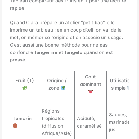
Tableau comparatif des fruits en T pour une lecture
rapide
Quand Clara prépare un atelier “petit bac”, elle
imprime un tableau : en un coup d’œil, on valide le
mot, on mémorise l’origine et on associe un usage.
C’est aussi une bonne méthode pour ne pas
confondre
tangerine
et
tangelo
quand on est
pressé.
Goût
Fruit (T)
Origine /
Utilisation
dominant
zone
simple
Régions
Sauces,
Tamarin
tropicales
Acidulé,
marinades,
(diffusion
caramélisé
jus
Afrique/Asie)