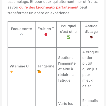
assemblage. Et pour ceux qui alternent mer et fruits,
savoir
cuire des bigorneaux parfaitement
peut
transformer un apéro en expérience.
Pourquoi
Astuce
Focus santé
Fruit en T
c’est utile
d’usage
À croquer
Soutient
entier
l’immunité
plutôt
Vitamine C
Tangerine
et aide à
qu’en jus
réduire la
pour
fatigue
mieux
caler
En coulis
Varie les