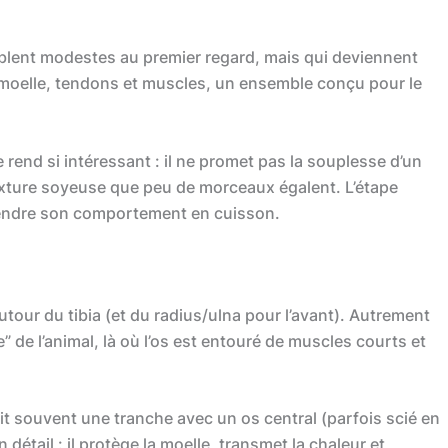
mblent modestes au premier regard, mais qui deviennent
, moelle, tendons et muscles, un ensemble conçu pour le
 rend si intéressant : il ne promet pas la souplesse d’un
 texture soyeuse que peu de morceaux égalent. L’étape
prendre son comportement en cuisson.
autour du tibia (et du radius/ulna pour l’avant). Autrement
e” de l’animal, là où l’os est entouré de muscles courts et
it souvent une tranche avec un os central (parfois scié en
détail : il protège la moelle, transmet la chaleur et