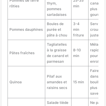
Pommes de terre
25-35
thym,
canard p
rôties
min
pommes
plus de
sarladaises
gourman
Boules de
3-4
Servir bi
Pommes dauphines
purée et
min
croustill
pâte à chou
friture
juste frit
Tagliatelles
Mélange
à la graisse
8-10
rapideme
Pâtes fraîches
de canard et
min
pour bie
parmesan
enrober
Faire cui
Pilaf aux
dans un
Quinoa
amandes et
15 min
bouillon 
raisins secs
plus de
saveur
Salade tiède
Ne pas o