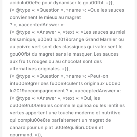
acidulu00e9e pour dynamiser le gou00fbt. »}},
{« @type »: »Question », »name »: »Quelles sauces
conviennent le mieux au magret
? », »acceptedAnswer »:
{« @type »: »Answer », »text »: »Les sauces au miel
balsamique, u00e0 lu2019orange Grand Marnier ou
au poivre vert sont des classiques qui valorisent le
gou00fbt du magret sans le masquer. Les sauces
aux fruits rouges ou au chocolat sont des
alternatives originales. »}},
{« @type »: »Question », »name »: »Peut-on
intu00e9grer des fu00e9culents originaux u00e0
lu2019accompagnement ? », »acceptedAnswer »:
{« @type »: »Answer », »text »: »Oui, les
cu00e9ru00e9ales comme le quinoa ou les lentilles
vertes apportent une touche moderne et nutritive
qui complu00e8te parfaitement un magret de
canard pour un plat u00e9quilibru00e9 et
gourmand. »}},