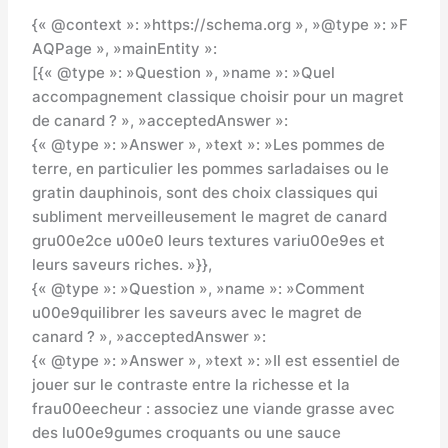
{« @context »: »https://schema.org », »@type »: »F
AQPage », »mainEntity »:
[{« @type »: »Question », »name »: »Quel
accompagnement classique choisir pour un magret
de canard ? », »acceptedAnswer »:
{« @type »: »Answer », »text »: »Les pommes de
terre, en particulier les pommes sarladaises ou le
gratin dauphinois, sont des choix classiques qui
subliment merveilleusement le magret de canard
gru00e2ce u00e0 leurs textures variu00e9es et
leurs saveurs riches. »}},
{« @type »: »Question », »name »: »Comment
u00e9quilibrer les saveurs avec le magret de
canard ? », »acceptedAnswer »:
{« @type »: »Answer », »text »: »Il est essentiel de
jouer sur le contraste entre la richesse et la
frau00eecheur : associez une viande grasse avec
des lu00e9gumes croquants ou une sauce