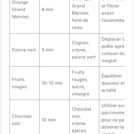
Orange
Grand
et filtrer
Grand
8 min
Marnier,
avant
Marnier
fond de
l’assemblage
veau
Déglacer la
Cognac,
poêle après
Poivre vert
5 min
crème,
cuisson du
poivre vert
magret
Fruits
Équilibrer
Fruits
rouges,
10-15 min
douceur et
rouges
sucre,
acidité
vinaigre
Utiliser avec
Chocolat
parcimonie
Chocolat
noir,
10 min
pour ne pas
noir
crème,
dominer la
épices