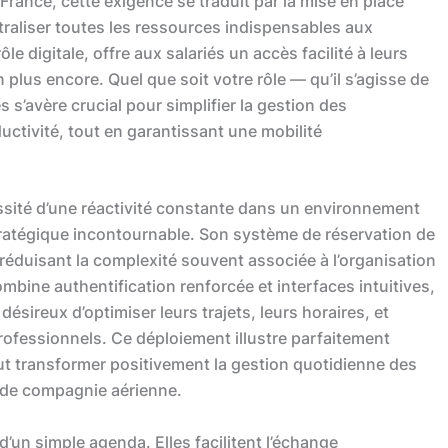
rance, cette exigence se traduit par la mise en place
traliser toutes les ressources indispensables aux
e digitale, offre aux salariés un accès facilité à leurs
n plus encore. Quel que soit votre rôle — qu’il s’agisse de
 s’avère crucial pour simplifier la gestion des
ctivité, tout en garantissant une mobilité
cessité d’une réactivité constante dans un environnement
ratégique incontournable. Son système de réservation de
réduisant la complexité souvent associée à l’organisation
mbine authentification renforcée et interfaces intuitives,
ésireux d’optimiser leurs trajets, leurs horaires, et
rofessionnels. Ce déploiement illustre parfaitement
t transformer positivement la gestion quotidienne des
nde compagnie aérienne.
d’un simple agenda. Elles facilitent l’échange