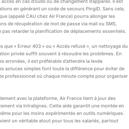
accès en cas d’oubli ou de changement d’appareil. Il est
ituations en générant un code de secours PingID. Sans cela,
que (appelé CAU chez Air France) pourra allonger les
ptions de récupération de mot de passe via mail ou SMS,
e pas retarder la planification de déplacements essentiels.
es que « Erreur 403 » ou « Accès refusé », un nettoyage du
ation privée suffit souvent à résoudre les problèmes. En
 erronées, il est préférable d’attendre la levée
s astuces simples font toute la différence pour éviter de
te professionnel où chaque minute compte pour organiser
dement avec la plateforme, Air France tient à jour des
tement via Intralignes. Cette aide garantit une montée en
 même pour les moins expérimentés en outils numériques.
ient un véritable atout pour tous les salariés, partout