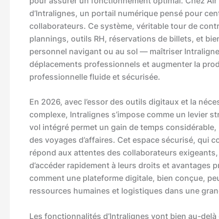
pour assurer un fonctionnement optimal. Chez Air F
d’Intralignes, un portail numérique pensé pour cen
collaborateurs. Ce système, véritable tour de contrôl
plannings, outils RH, réservations de billets, et bie
personnel navigant ou au sol — maîtriser Intralignes
déplacements professionnels et augmenter la produ
professionnelle fluide et sécurisée.
En 2026, avec l’essor des outils digitaux et la né
complexe, Intralignes s’impose comme un levier st
vol intégré permet un gain de temps considérable, 
des voyages d’affaires. Cet espace sécurisé, qui co
répond aux attentes des collaborateurs exigeants, d
d’accéder rapidement à leurs droits et avantages p
comment une plateforme digitale, bien conçue, peu
ressources humaines et logistiques dans une gra
Les fonctionnalités d’Intralignes vont bien au-delà 