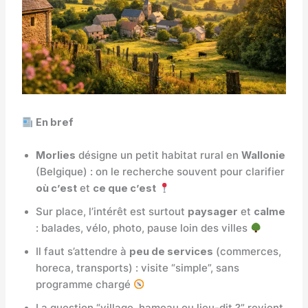
En bref
Morlies
désigne un petit habitat rural en
Wallonie
(Belgique) : on le recherche souvent pour clarifier
où c’est
et
ce que c’est
Sur place, l’intérêt est surtout
paysager
et
calme
: balades, vélo, photo, pause loin des villes
Il faut s’attendre à
peu de services
(commerces,
horeca, transports) : visite “simple”, sans
programme chargé
La question “village, hameau ou lieu-dit ?” revient