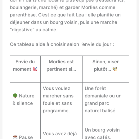
dormir dans une localité plus équipée (restaurants,
boulangerie, marché) et garder Morlies comme
parenthèse. C’est ce que fait Léa : elle planifie un
déjeuner dans un bourg voisin, puis une marche
“digestive” au calme.
Ce tableau aide à choisir selon l’envie du jour :
Envie du
Morlies est
Sinon, viser
moment
pertinent si…
plutôt…
Vous voulez
Une forêt
Nature
marcher sans
domaniale ou un
& silence
foule et sans
grand parc
programme.
naturel balisé.
Un bourg voisin
Vous avez déjà
Pause
avec cafés,