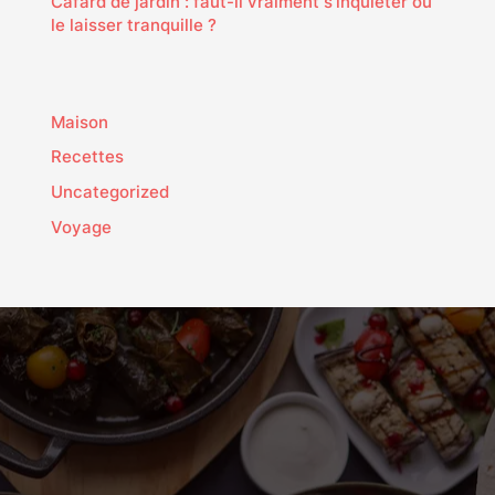
Cafard de jardin : faut-il vraiment s’inquiéter ou
le laisser tranquille ?
Maison
Recettes
Uncategorized
Voyage