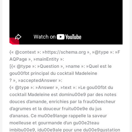
{« @context »: »https://schema.org », »@type »: »F
AQPage », »mainEntity »:
[{« @type »: »Question », »name »: »Quel est le
gou00fbt principal du cocktail Madeleine
? », »acceptedAnswer »:
{« @type »: »Answer », »text »: »Le gou00fbt du
cocktail Madeleine est dominu00e9 par des notes
douces d’amande, enrichies par la frau00eecheur
d’agrumes et la douceur fruitu00e9e du jus
d’ananas. Ce mu00e9lange rappelle la saveur
moelleuse et gourmande d’un gu00e2teau
imbibu00e9, idu00e9ale pour une du00e9gustation