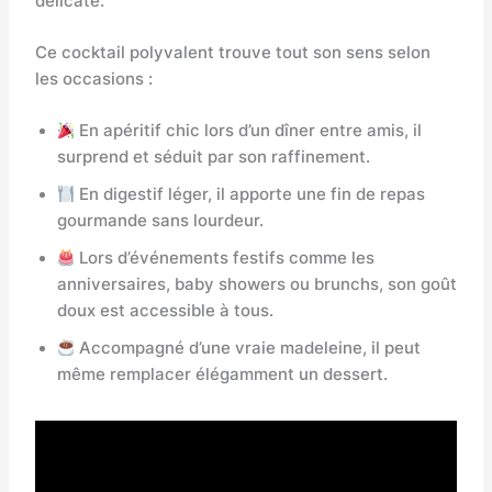
délicate.
Ce cocktail polyvalent trouve tout son sens selon
les occasions :
En apéritif chic lors d’un dîner entre amis, il
surprend et séduit par son raffinement.
En digestif léger, il apporte une fin de repas
gourmande sans lourdeur.
Lors d’événements festifs comme les
anniversaires, baby showers ou brunchs, son goût
doux est accessible à tous.
Accompagné d’une vraie madeleine, il peut
même remplacer élégamment un dessert.