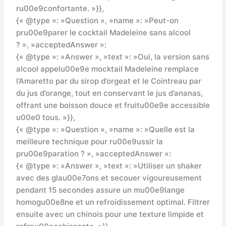
ru00e9confortante. »}},
{« @type »: »Question », »name »: »Peut-on
pru00e9parer le cocktail Madeleine sans alcool
? », »acceptedAnswer »:
{« @type »: »Answer », »text »: »Oui, la version sans
alcool appelu00e9e mocktail Madeleine remplace
l’Amaretto par du sirop d’orgeat et le Cointreau par
du jus d’orange, tout en conservant le jus d’ananas,
offrant une boisson douce et fruitu00e9e accessible
u00e0 tous. »}},
{« @type »: »Question », »name »: »Quelle est la
meilleure technique pour ru00e9ussir la
pru00e9paration ? », »acceptedAnswer »:
{« @type »: »Answer », »text »: »Utiliser un shaker
avec des glau00e7ons et secouer vigoureusement
pendant 15 secondes assure un mu00e9lange
homogu00e8ne et un refroidissement optimal. Filtrer
ensuite avec un chinois pour une texture limpide et