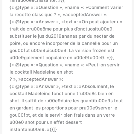
rafrau00eechissante. »}},
{« @type »: »Question », »name »: »Comment varier
la recette classique ? », »acceptedAnswer »:
{« @type »: »Answer », »text »: »On peut ajouter un
trait de cru00e8me pour plus d’onctuositu00e9,
substituer le jus du2019ananas par du nectar de
poire, ou encore incorporer de la cannelle pour un
gou00fbt u00e9picu00e9. La version frozen est
u00e9galement populaire en u00e9tu00e9. »}},
{« @type »: »Question », »name »: »Peut-on servir
le cocktail Madeleine en shot
? », »acceptedAnswer »:
{« @type »: »Answer », »text »: »Absolument, le
cocktail Madeleine fonctionne tru00e8s bien en
shot. Il suffit de ru00e9duire les quantitu00e9s tout
en gardant les proportions pour pru00e9server le
gou00fbt, et de le servir bien frais dans un verre
u00e0 shot pour un effet dessert
instantanu00e9. »}}]}