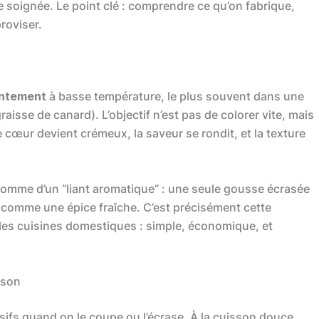
e soignée. Le point clé : comprendre ce qu’on fabrique,
roviser.
entement
à basse température, le plus souvent dans une
graisse de canard). L’objectif n’est pas de colorer vite, mais
e cœur devient crémeux, la saveur se rondit, et la texture
comme d’un “liant aromatique” : une seule gousse écrasée
 comme une épice fraîche. C’est précisément cette
 les cuisines domestiques : simple, économique, et
sson
ssifs quand on le coupe ou l’écrase. À la cuisson douce,