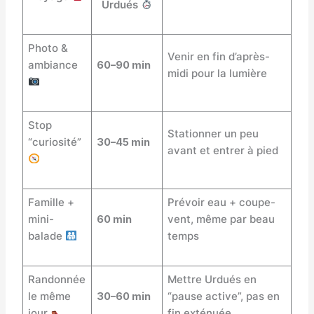
Urdués
Photo &
Venir en fin d’après-
ambiance
60–90 min
midi pour la lumière
Stop
Stationner un peu
“curiosité”
30–45 min
avant et entrer à pied
Famille +
Prévoir eau + coupe-
mini-
60 min
vent, même par beau
balade
temps
Randonnée
Mettre Urdués en
le même
30–60 min
“pause active”, pas en
jour
fin exténuée