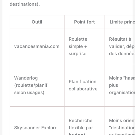
destinations).
Outil
Point fort
Limite prin
Roulette
Résultat à
vacancesmania.com
simple +
valider, dé
surprise
des donnée
Wanderlog
Moins “hasa
Planification
(roulette/planif
plus
collaborative
selon usages)
organisatio
Recherche
Moins orien
Skyscanner Explore
flexible par
“destinatio
budget
authentiqu