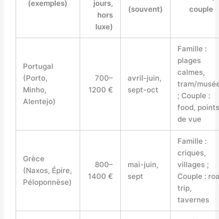
(exemples)
jours,
(souvent)
couple
hors
luxe)
Famille :
plages
Portugal
calmes,
(Porto,
700–
avril-juin,
tram/musé
Minho,
1200 €
sept-oct
; Couple :
Alentejo)
food, point
de vue
Famille :
criques,
Grèce
800–
mai-juin,
villages ;
(Naxos, Épire,
1400 €
sept
Couple : ro
Péloponnèse)
trip,
tavernes